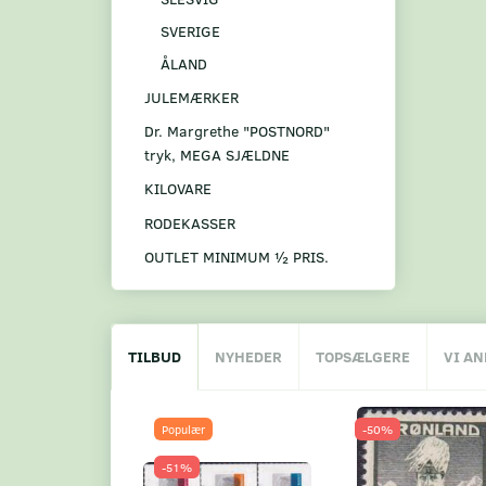
SVERIGE
ÅLAND
JULEMÆRKER
Dr. Margrethe "POSTNORD"
tryk, MEGA SJÆLDNE
KILOVARE
RODEKASSER
OUTLET MINIMUM ½ PRIS.
TILBUD
NYHEDER
TOPSÆLGERE
VI A
Populær
-50%
-51%