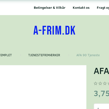
Betingelser & Vilkår
Kontakt os
Fragt o
A-FRIM.DK
TEMPLET
TJENESTEFRIMÆRKER
AFA 90 Tjeneste
AFA
3,7