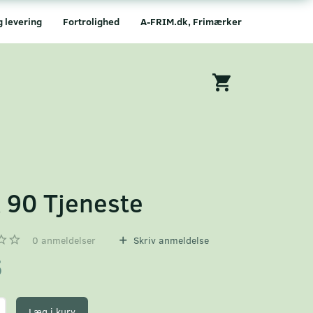
g levering
Fortrolighed
A-FRIM.dk, Frimærker
 90 Tjeneste
0
anmeldelser
Skriv anmeldelse
5
Læg i kurv