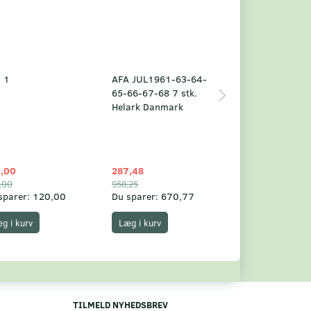
 1
AFA JUL1961-63-64-
Grønland årsm
65-66-67-68 7 stk.
2025
Helark Danmark
,00
287,48
1.049,75
,00
958,25
1.360,00
sparer:
120,00
Du sparer:
670,77
Du sparer:
310,
g i kurv
Læg i kurv
Læg i kurv
TILMELD NYHEDSBREV