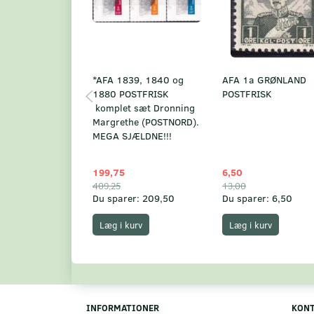
*AFA 1839, 1840 og
AFA 1a GRØNLAND
1880 POSTFRISK
POSTFRISK
komplet sæt Dronning
Margrethe (POSTNORD).
MEGA SJÆLDNE!!!
199,75
6,50
409,25
13,00
Du sparer:
209,50
Du sparer:
6,50
Læg i kurv
Læg i kurv
INFORMATIONER
KON