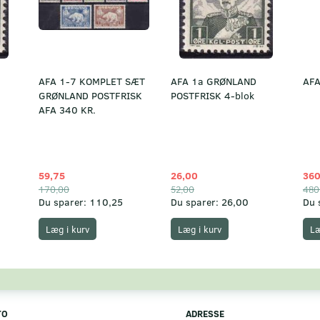
AFA 1-7 KOMPLET SÆT
AFA 1a GRØNLAND
AFA
GRØNLAND POSTFRISK
POSTFRISK 4-blok
AFA 340 KR.
59,75
26,00
360
170,00
52,00
480
Du sparer:
110,25
Du sparer:
26,00
Du 
Læg i kurv
Læg i kurv
Læ
TO
ADRESSE