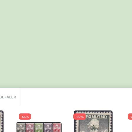
NBEFALER
-65%
-50%
-