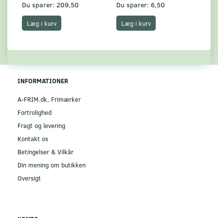
Du sparer:
209,50
Du sparer:
6,50
Du
Læg i kurv
Læg i kurv
INFORMATIONER
A-FRIM.dk, Frimærker
Fortrolighed
Fragt og levering
Kontakt os
Betingelser & Vilkår
Din mening om butikken
Oversigt