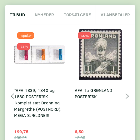
TILBUD
NYHEDER
TOPSÆLGERE
VI ANBEFALER
Populær
-50%
-51%
*AFA 1839, 1840 og
AFA 1a GRØNLAND
A
1880 POSTFRISK
POSTFRISK
G
komplet sæt Dronning
AF
Margrethe (POSTNORD).
MEGA SJÆLDNE!!!
199,75
6,50
59
409,25
13,00
17