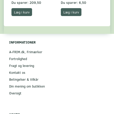
Du sparer:
209,50
Du sparer:
6,50
Du
Læg i kurv
Læg i kurv
INFORMATIONER
A-FRIM.dk, Frimærker
Fortrolighed
Fragt og levering
Kontakt os
Betingelser & Vilkår
Din mening om butikken
Oversigt