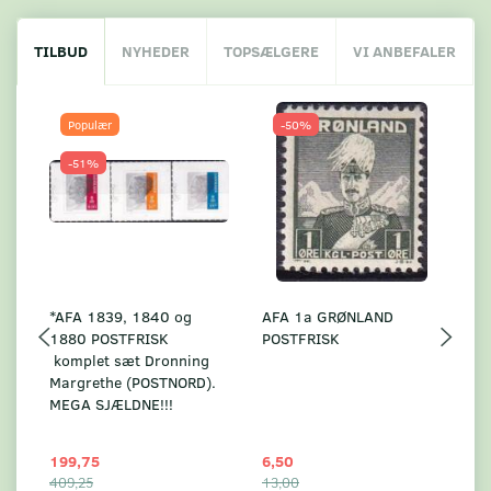
TILBUD
NYHEDER
TOPSÆLGERE
VI ANBEFALER
Populær
-50%
-51%
*AFA 1839, 1840 og
AFA 1a GRØNLAND
A
1880 POSTFRISK
POSTFRISK
G
komplet sæt Dronning
AF
Margrethe (POSTNORD).
MEGA SJÆLDNE!!!
199,75
6,50
59
409,25
13,00
17