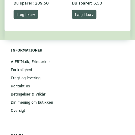
Du sparer:
209,50
Du sparer:
6,50
Du
Læg i kurv
Læg i kurv
INFORMATIONER
A-FRIM.dk, Frimærker
Fortrolighed
Fragt og levering
Kontakt os
Betingelser & Vilkår
Din mening om butikken
Oversigt