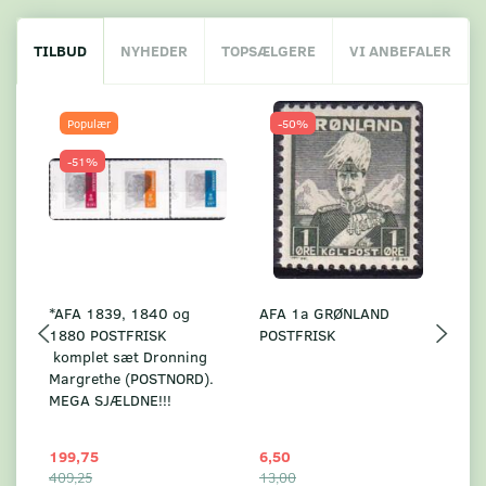
TILBUD
NYHEDER
TOPSÆLGERE
VI ANBEFALER
Populær
-50%
-51%
*AFA 1839, 1840 og
AFA 1a GRØNLAND
A
1880 POSTFRISK
POSTFRISK
G
komplet sæt Dronning
AF
Margrethe (POSTNORD).
MEGA SJÆLDNE!!!
199,75
6,50
59
409,25
13,00
17