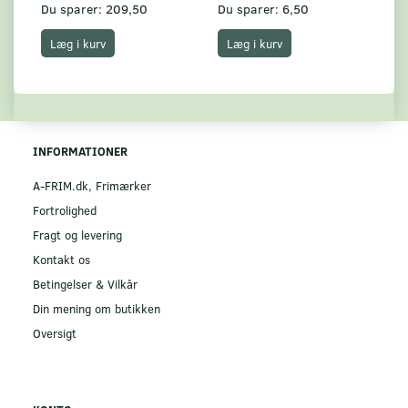
Du sparer:
209,50
Du sparer:
6,50
Du
Læg i kurv
Læg i kurv
INFORMATIONER
A-FRIM.dk, Frimærker
Fortrolighed
Fragt og levering
Kontakt os
Betingelser & Vilkår
Din mening om butikken
Oversigt