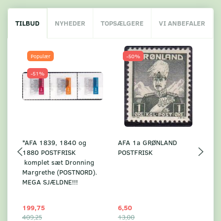
TILBUD
NYHEDER
TOPSÆLGERE
VI ANBEFALER
Populær
-50%
-51%
*AFA 1839, 1840 og
AFA 1a GRØNLAND
A
1880 POSTFRISK
POSTFRISK
G
komplet sæt Dronning
AF
Margrethe (POSTNORD).
MEGA SJÆLDNE!!!
199,75
6,50
59
409,25
13,00
17