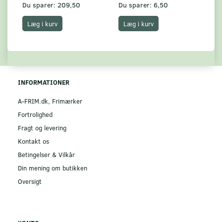
Du sparer:
209,50
Du sparer:
6,50
Du
Læg i kurv
Læg i kurv
INFORMATIONER
A-FRIM.dk, Frimærker
Fortrolighed
Fragt og levering
Kontakt os
Betingelser & Vilkår
Din mening om butikken
Oversigt