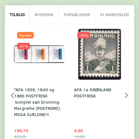
TILBUD
NYHEDER
TOPSÆLGERE
VI ANBEFALER
Populær
-50%
-51%
*AFA 1839, 1840 og
AFA 1a GRØNLAND
A
1880 POSTFRISK
POSTFRISK
G
komplet sæt Dronning
AF
Margrethe (POSTNORD).
MEGA SJÆLDNE!!!
199,75
6,50
59
409,25
13,00
17