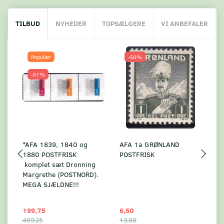
TILBUD
NYHEDER
TOPSÆLGERE
VI ANBEFALER
Populær
-50%
-51%
*AFA 1839, 1840 og
AFA 1a GRØNLAND
A
1880 POSTFRISK
POSTFRISK
G
komplet sæt Dronning
AF
Margrethe (POSTNORD).
MEGA SJÆLDNE!!!
199,75
6,50
59
409,25
13,00
17