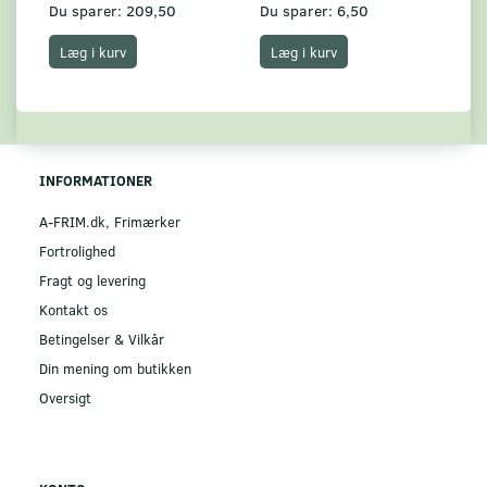
Du sparer:
209,50
Du sparer:
6,50
Du
Læg i kurv
Læg i kurv
INFORMATIONER
A-FRIM.dk, Frimærker
Fortrolighed
Fragt og levering
Kontakt os
Betingelser & Vilkår
Din mening om butikken
Oversigt