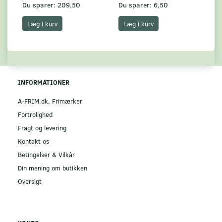
Du sparer:
209,50
Du sparer:
6,50
Du
Læg i kurv
Læg i kurv
INFORMATIONER
A-FRIM.dk, Frimærker
Fortrolighed
Fragt og levering
Kontakt os
Betingelser & Vilkår
Din mening om butikken
Oversigt