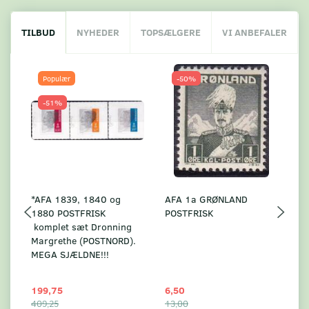
TILBUD
NYHEDER
TOPSÆLGERE
VI ANBEFALER
Populær
-50%
-51%
*AFA 1839, 1840 og
AFA 1a GRØNLAND
A
1880 POSTFRISK
POSTFRISK
G
komplet sæt Dronning
AF
Margrethe (POSTNORD).
MEGA SJÆLDNE!!!
199,75
6,50
59
409,25
13,00
17