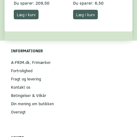
Du sparer:
209,50
Du sparer:
6,50
Du
Læg i kurv
Læg i kurv
INFORMATIONER
A-FRIM.dk, Frimærker
Fortrolighed
Fragt og levering
Kontakt os
Betingelser & Vilkår
Din mening om butikken
Oversigt