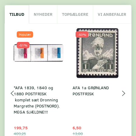
TILBUD
NYHEDER
TOPSÆLGERE
VI ANBEFALER
Populær
-50%
-51%
*AFA 1839, 1840 og
AFA 1a GRØNLAND
A
1880 POSTFRISK
POSTFRISK
G
komplet sæt Dronning
AF
Margrethe (POSTNORD).
MEGA SJÆLDNE!!!
199,75
6,50
59
409,25
13,00
17