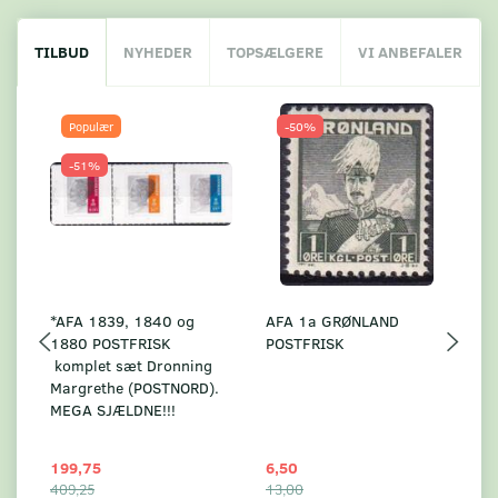
TILBUD
NYHEDER
TOPSÆLGERE
VI ANBEFALER
Populær
-50%
-51%
*AFA 1839, 1840 og
AFA 1a GRØNLAND
A
1880 POSTFRISK
POSTFRISK
G
komplet sæt Dronning
AF
Margrethe (POSTNORD).
MEGA SJÆLDNE!!!
199,75
6,50
59
409,25
13,00
17