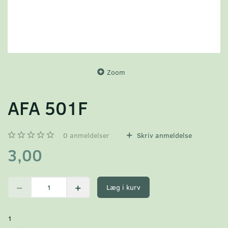
Zoom
AFA 501F
0
anmeldelser
Skriv anmeldelse
3,00
Læg i kurv
1