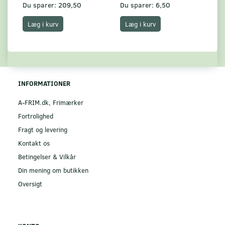
Du sparer:
209,50
Du sparer:
6,50
Du
Læg i kurv
Læg i kurv
INFORMATIONER
A-FRIM.dk, Frimærker
Fortrolighed
Fragt og levering
Kontakt os
Betingelser & Vilkår
Din mening om butikken
Oversigt