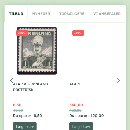
TILBUD
NYHEDER
TOPSÆLGERE
VI ANBEFALER
-50%
-25%
AFA 1a GRØNLAND
AFA 1
A
POSTFRISK
P
6,50
360,00
1
13,00
480,00
30
Du sparer:
6,50
Du sparer:
120,00
Du
Læg i kurv
Læg i kurv