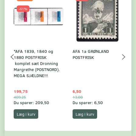
-51%
*AFA 1839, 1840 og
AFA 1a GRØNLAND
A
1880 POSTFRISK
POSTFRISK
G
komplet sæt Dronning
AF
Margrethe (POSTNORD).
MEGA SJÆLDNE!!!
199,75
6,50
59
409,25
13,00
17
Du sparer:
209,50
Du sparer:
6,50
Du
Læg i kurv
Læg i kurv