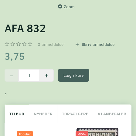
Zoom
AFA 832
0
anmeldelser
Skriv anmeldelse
3,75
Læg i kurv
1
TILBUD
NYHEDER
TOPSÆLGERE
VI ANBEFALER
Populær
-50%