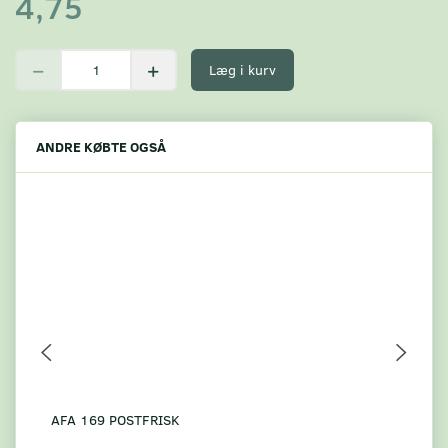
4,75
Læg i kurv
ANDRE KØBTE OGSÅ
AFA 169 POSTFRISK
AF