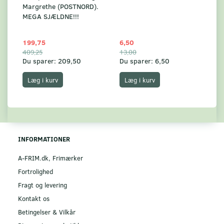
Margrethe (POSTNORD).
MEGA SJÆLDNE!!!
199,75
6,50
59
409,25
13,00
17
Du sparer:
209,50
Du sparer:
6,50
Du
Læg i kurv
Læg i kurv
INFORMATIONER
A-FRIM.dk, Frimærker
Fortrolighed
Fragt og levering
Kontakt os
Betingelser & Vilkår