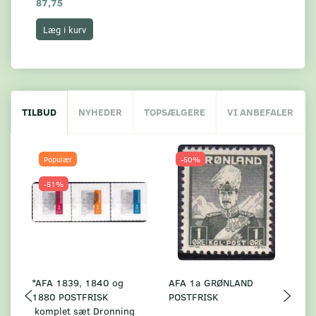
87,75
9,
Læg i kurv
L
TILBUD
NYHEDER
TOPSÆLGERE
VI ANBEFALER
Populær
-50%
-51%
*AFA 1839, 1840 og
AFA 1a GRØNLAND
A
1880 POSTFRISK
POSTFRISK
G
komplet sæt Dronning
AF