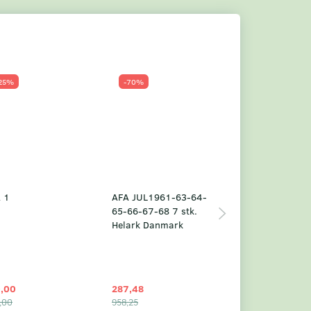
25%
-70%
Populær
-23%
 1
AFA JUL1961-63-64-
Grønland årsm
65-66-67-68 7 stk.
2025
Helark Danmark
,00
287,48
1.049,75
,00
958,25
1.360,00