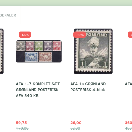
NBEFALER
-65%
-50%
-
AFA 1-7 KOMPLET SÆT
AFA 1a GRØNLAND
AFA
GRØNLAND POSTFRISK
POSTFRISK 4-blok
AFA 340 KR.
59,75
26,00
360
170,00
52,00
480