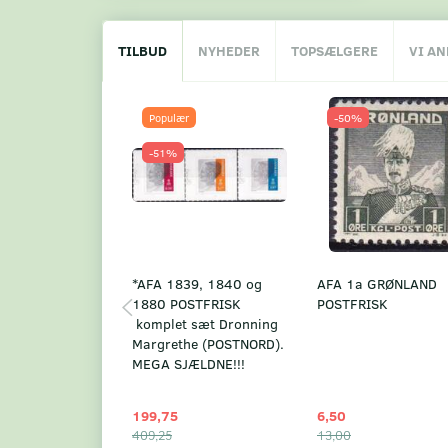
TILBUD
NYHEDER
TOPSÆLGERE
VI A
Populær
-50%
-51%
*AFA 1839, 1840 og
AFA 1a GRØNLAND
1880 POSTFRISK
POSTFRISK
komplet sæt Dronning
Margrethe (POSTNORD).
MEGA SJÆLDNE!!!
199,75
6,50
409,25
13,00