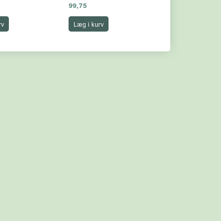
99,75
17,75
rv
Læg i kurv
Læg i kurv