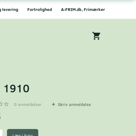
g levering
Fortrolighed
A-FRIM.dk, Frimærker
 1910
0
anmeldelser
Skriv anmeldelse
5
Læg i kurv