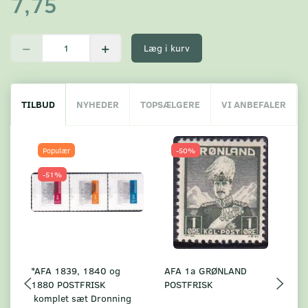
7,75
Læg i kurv
TILBUD
NYHEDER
TOPSÆLGERE
VI ANBEFALER
Populær
-50%
-51%
*AFA 1839, 1840 og
AFA 1a GRØNLAND
A
1880 POSTFRISK
POSTFRISK
G
komplet sæt Dronning
AF