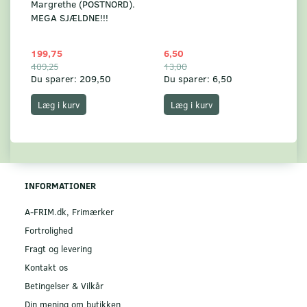
Margrethe (POSTNORD).
MEGA SJÆLDNE!!!
199,75
6,50
59
409,25
13,00
17
Du sparer:
209,50
Du sparer:
6,50
Du
Læg i kurv
Læg i kurv
INFORMATIONER
A-FRIM.dk, Frimærker
Fortrolighed
Fragt og levering
Kontakt os
Betingelser & Vilkår
Din mening om butikken