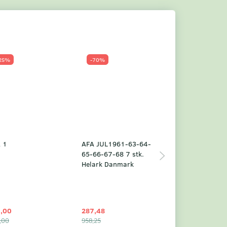
25%
-70%
Populær
-23%
 1
AFA JUL1961-63-64-
Grønland årsm
65-66-67-68 7 stk.
2025
Helark Danmark
,00
287,48
1.049,75
,00
958,25
1.360,00