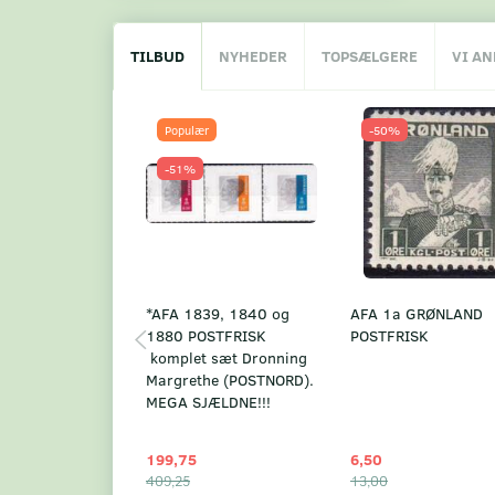
TILBUD
NYHEDER
TOPSÆLGERE
VI A
Populær
-50%
-51%
*AFA 1839, 1840 og
AFA 1a GRØNLAND
1880 POSTFRISK
POSTFRISK
komplet sæt Dronning
Margrethe (POSTNORD).
MEGA SJÆLDNE!!!
199,75
6,50
409,25
13,00