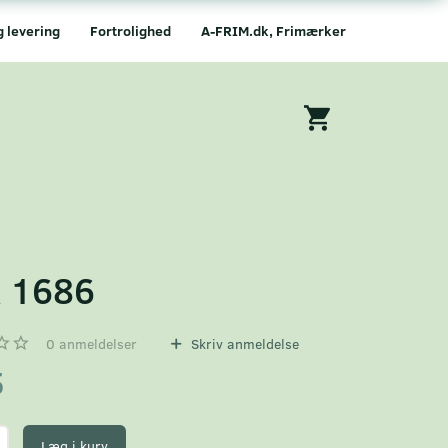
g levering
Fortrolighed
A-FRIM.dk, Frimærker
 1686
0
anmeldelser
Skriv anmeldelse
5
Læg i kurv