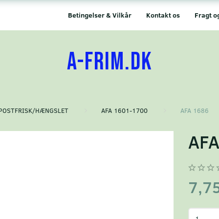
Betingelser & Vilkår
Kontakt os
Fragt o
A-FRIM.DK
POSTFRISK/HÆNGSLET
AFA 1601-1700
AFA 1686
AFA
7,7