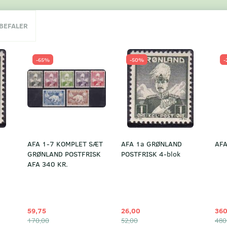
NBEFALER
-65%
-50%
-
AFA 1-7 KOMPLET SÆT
AFA 1a GRØNLAND
AFA
GRØNLAND POSTFRISK
POSTFRISK 4-blok
AFA 340 KR.
59,75
26,00
360
170,00
52,00
480