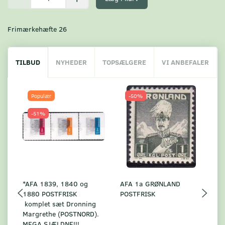
Frimærkehæfte 26
TILBUD
NYHEDER
TOPSÆLGERE
VI ANBEFALER
Populær
-50%
-51%
*AFA 1839, 1840 og
AFA 1a GRØNLAND
A
1880 POSTFRISK
POSTFRISK
G
komplet sæt Dronning
AF
Margrethe (POSTNORD).
MEGA SJÆLDNE!!!