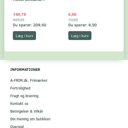
199,75
6,50
59
409,25
13,00
17
Du sparer:
209,50
Du sparer:
6,50
Du
Læg i kurv
Læg i kurv
INFORMATIONER
A-FRIM.dk, Frimærker
Fortrolighed
Fragt og levering
Kontakt os
Betingelser & Vilkår
Din mening om butikken
Oversigt