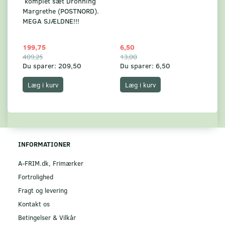
komplet sæt Dronning
AF
Margrethe (POSTNORD).
MEGA SJÆLDNE!!!
199,75
6,50
59
409,25
13,00
17
Du sparer:
209,50
Du sparer:
6,50
Du
Læg i kurv
Læg i kurv
INFORMATIONER
A-FRIM.dk, Frimærker
Fortrolighed
Fragt og levering
Kontakt os
Betingelser & Vilkår