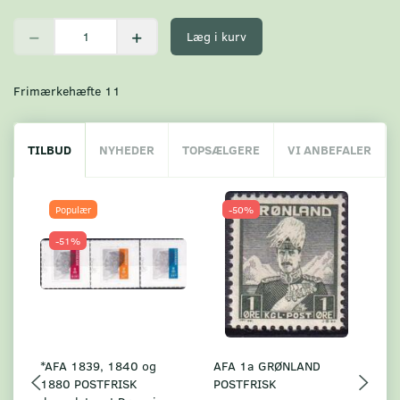
Læg i kurv
Frimærkehæfte 11
TILBUD
NYHEDER
TOPSÆLGERE
VI ANBEFALER
Populær
-50%
-51%
*AFA 1839, 1840 og
AFA 1a GRØNLAND
A
1880 POSTFRISK
POSTFRISK
G