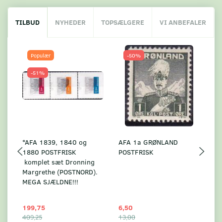
TILBUD
NYHEDER
TOPSÆLGERE
VI ANBEFALER
Populær
-50%
-51%
*AFA 1839, 1840 og
AFA 1a GRØNLAND
A
1880 POSTFRISK
POSTFRISK
G
komplet sæt Dronning
AF
Margrethe (POSTNORD).
MEGA SJÆLDNE!!!
199,75
6,50
59
409,25
13,00
17