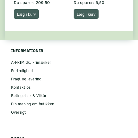
Du sparer:
209,50
Du sparer:
6,50
Du
Læg i kurv
Læg i kurv
INFORMATIONER
A-FRIM.dk, Frimærker
Fortrolighed
Fragt og levering
Kontakt os
Betingelser & Vilkår
Din mening om butikken
Oversigt
KONTO