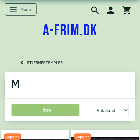
Menu
Skifte navigation
A-FRIM.DK
STJERNESTEMPLER
M
Filtre
Populær
Populær