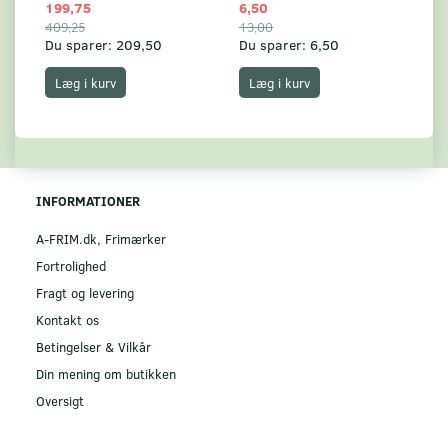
199,75
6,50
59
409,25
13,00
17
Du sparer:
209,50
Du sparer:
6,50
Du
Læg i kurv
Læg i kurv
INFORMATIONER
A-FRIM.dk, Frimærker
Fortrolighed
Fragt og levering
Kontakt os
Betingelser & Vilkår
Din mening om butikken
Oversigt