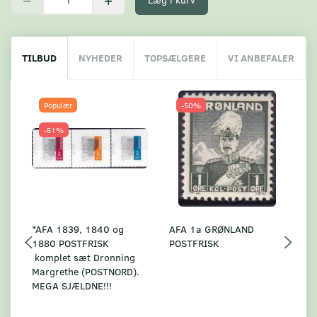
TILBUD
NYHEDER
TOPSÆLGERE
VI ANBEFALER
Populær
-50%
-51%
*AFA 1839, 1840 og
AFA 1a GRØNLAND
A
1880 POSTFRISK
POSTFRISK
G
komplet sæt Dronning
AF
Margrethe (POSTNORD).
MEGA SJÆLDNE!!!