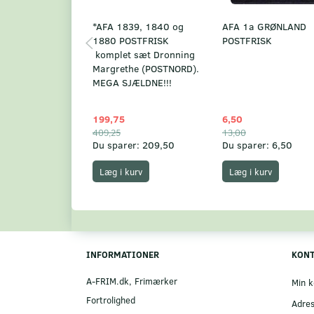
*AFA 1839, 1840 og
AFA 1a GRØNLAND
1880 POSTFRISK
POSTFRISK
komplet sæt Dronning
Margrethe (POSTNORD).
MEGA SJÆLDNE!!!
199,75
6,50
409,25
13,00
Du sparer:
209,50
Du sparer:
6,50
Læg i kurv
Læg i kurv
INFORMATIONER
KON
A-FRIM.dk, Frimærker
Min k
Fortrolighed
Adre