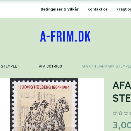
Betingelser & Vilkår
Kontakt os
Fragt o
A-FRIM.DK
STEMPLET
AFA 801-900
AFA 814 DANMARK STEMPL
AF
ST
3,0