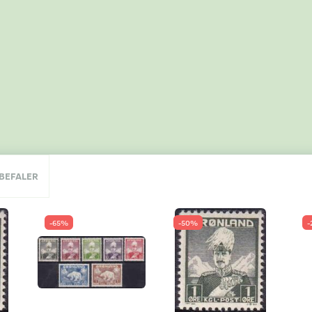
NBEFALER
-65%
-50%
-