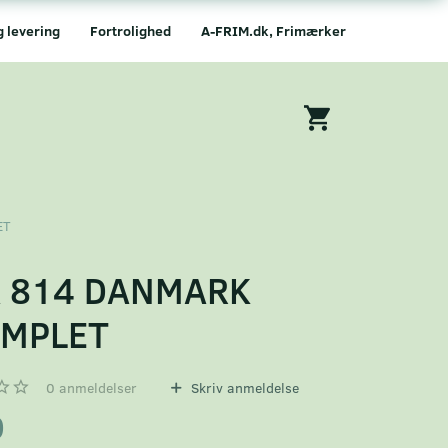
g levering
Fortrolighed
A-FRIM.dk, Frimærker
ET
A 814 DANMARK
EMPLET
0
anmeldelser
Skriv anmeldelse
0