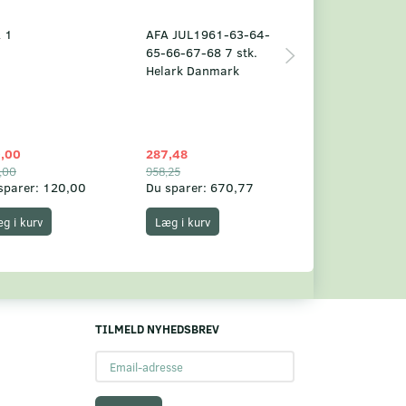
 1
AFA JUL1961-63-64-
Grønland årsm
65-66-67-68 7 stk.
2025
Helark Danmark
,00
287,48
1.049,75
,00
958,25
1.360,00
sparer:
120,00
Du sparer:
670,77
Du sparer:
310,
g i kurv
Læg i kurv
Læg i kurv
TILMELD NYHEDSBREV
Email-
adresse