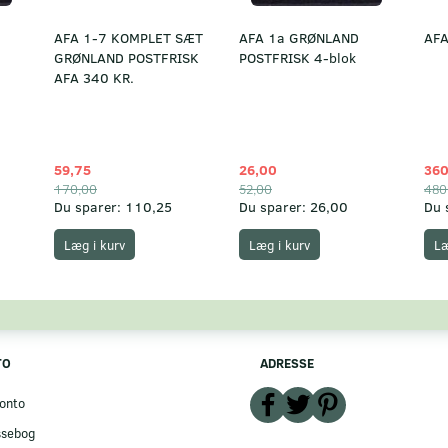
AFA 1-7 KOMPLET SÆT
AFA 1a GRØNLAND
AFA
GRØNLAND POSTFRISK
POSTFRISK 4-blok
AFA 340 KR.
59,75
26,00
360
170,00
52,00
480
Du sparer:
110,25
Du sparer:
26,00
Du 
Læg i kurv
Læg i kurv
Læ
TO
ADRESSE
onto
ssebog