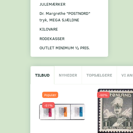
JULEMÆRKER
Dr. Margrethe "POSTNORD"
tryk, MEGA SJÆLDNE
KILOVARE
RODEKASSER
OUTLET MINIMUM ½ PRIS.
TILBUD
NYHEDER
TOPSÆLGERE
VI A
Populær
-50%
-51%