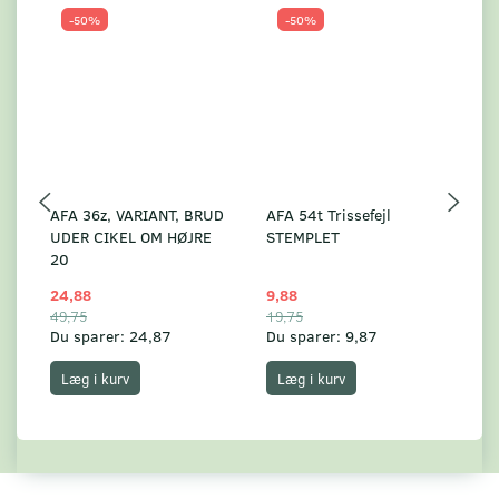
-50%
-50%
AFA 36z, VARIANT, BRUD
AFA 54t Trissefejl
AF
UDER CIKEL OM HØJRE
STEMPLET
S
20
24,88
9,88
1
49,75
19,75
29
Du sparer:
24,87
Du sparer:
9,87
Du
Læg i kurv
Læg i kurv