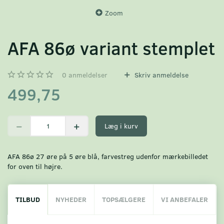
Zoom
AFA 86ø variant stemplet
0
anmeldelser
Skriv anmeldelse
499,75
Læg i kurv
AFA 86ø 27 øre på 5 øre blå, farvestreg udenfor mærkebilledet
for oven til højre.
TILBUD
NYHEDER
TOPSÆLGERE
VI ANBEFALER