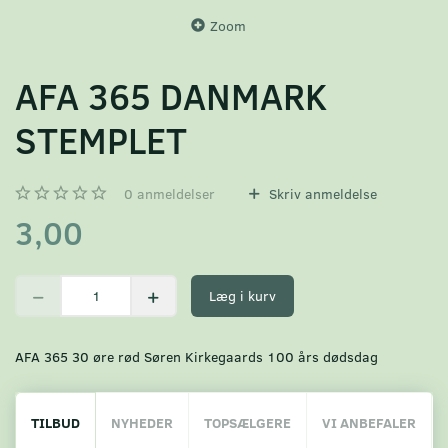
Zoom
AFA 365 DANMARK
STEMPLET
0
anmeldelser
Skriv anmeldelse
3,00
Læg i kurv
AFA 365 30 øre rød Søren Kirkegaards 100 års dødsdag
TILBUD
NYHEDER
TOPSÆLGERE
VI ANBEFALER