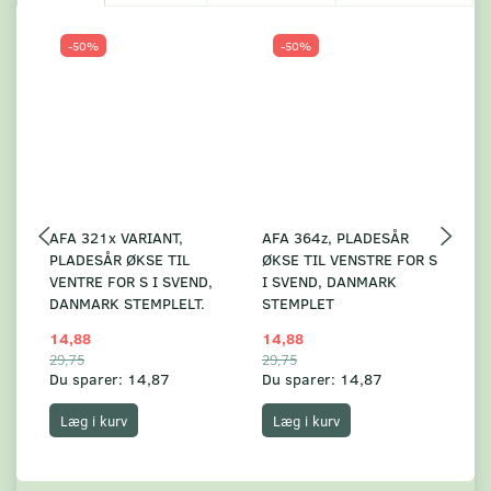
-50%
-50%
AFA 321x VARIANT,
AFA 364z, PLADESÅR
A
PLADESÅR ØKSE TIL
ØKSE TIL VENSTRE FOR S
F
VENTRE FOR S I SVEND,
I SVEND, DANMARK
S
DANMARK STEMPLELT.
STEMPLET
14,88
14,88
49
29,75
29,75
99
Du sparer:
14,87
Du sparer:
14,87
Du
Læg i kurv
Læg i kurv