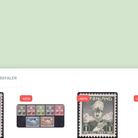
NBEFALER
-65%
-50%
-