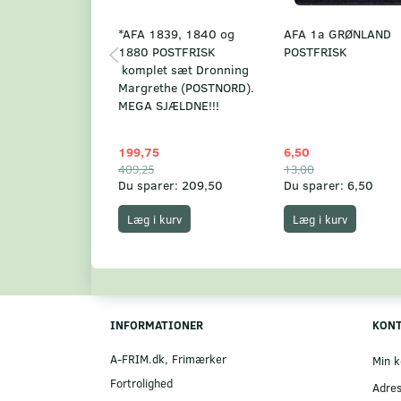
*AFA 1839, 1840 og
AFA 1a GRØNLAND
1880 POSTFRISK
POSTFRISK
komplet sæt Dronning
Margrethe (POSTNORD).
MEGA SJÆLDNE!!!
199,75
6,50
409,25
13,00
Du sparer:
209,50
Du sparer:
6,50
Læg i kurv
Læg i kurv
INFORMATIONER
KON
A-FRIM.dk, Frimærker
Min k
Fortrolighed
Adre