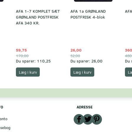
AFA 1-7 KOMPLET SÆT
AFA 1a GRØNLAND
AFA
GRØNLAND POSTFRISK
POSTFRISK 4-blok
AFA 340 KR.
59,75
26,00
360
170,00
52,00
480
Du sparer:
110,25
Du sparer:
26,00
Du 
Læg i kurv
Læg i kurv
Læ
TO
ADRESSE
onto
ssebog