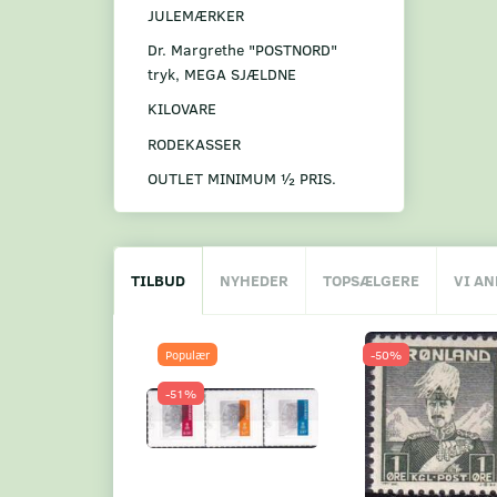
JULEMÆRKER
Dr. Margrethe "POSTNORD"
tryk, MEGA SJÆLDNE
KILOVARE
RODEKASSER
OUTLET MINIMUM ½ PRIS.
TILBUD
NYHEDER
TOPSÆLGERE
VI A
Populær
-50%
-51%