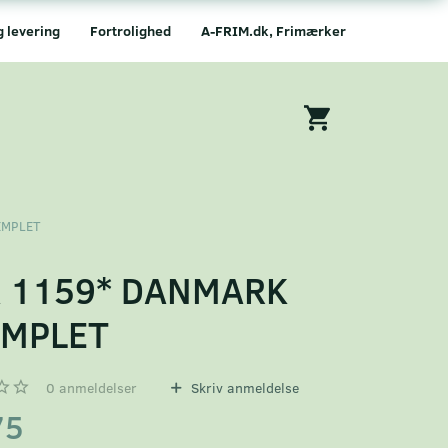
g levering
Fortrolighed
A-FRIM.dk, Frimærker
EMPLET
 1159* DANMARK
EMPLET
0
anmeldelser
Skriv anmeldelse
75