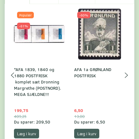
Populær
-50%
-51%
*AFA 1839, 1840 og
AFA 1a GRØNLAND
A
1880 POSTFRISK
POSTFRISK
G
komplet sæt Dronning
AF
Margrethe (POSTNORD).
MEGA SJÆLDNE!!!
199,75
6,50
59
409,25
13,00
17
Du sparer:
209,50
Du sparer:
6,50
Du
Læg i kurv
Læg i kurv