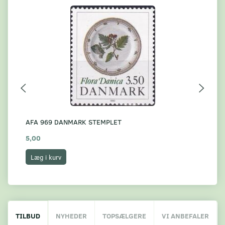
AFA 969 DANMARK STEMPLET
AF
5,00
10
Læg i kurv
L
TILBUD
NYHEDER
TOPSÆLGERE
VI ANBEFALER