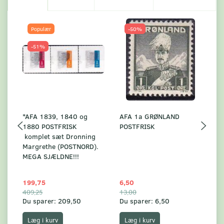
Populær
-50%
-51%
*AFA 1839, 1840 og
AFA 1a GRØNLAND
A
1880 POSTFRISK
POSTFRISK
G
komplet sæt Dronning
AF
Margrethe (POSTNORD).
MEGA SJÆLDNE!!!
199,75
6,50
59
409,25
13,00
17
Du sparer:
209,50
Du sparer:
6,50
Du
Læg i kurv
Læg i kurv