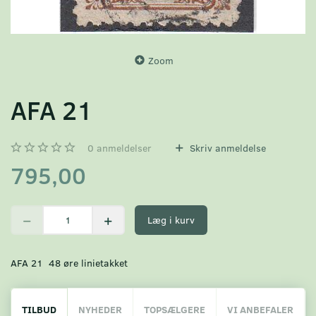
Zoom
AFA 21
0
anmeldelser
Skriv anmeldelse
795,00
Læg i kurv
AFA 21 48 øre linietakket
TILBUD
NYHEDER
TOPSÆLGERE
VI ANBEFALER