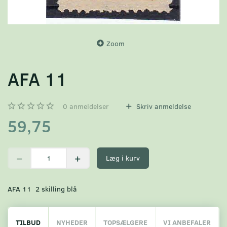
Zoom
AFA 11
0
anmeldelser
Skriv anmeldelse
59,75
Læg i kurv
AFA 11 2 skilling blå
TILBUD
NYHEDER
TOPSÆLGERE
VI ANBEFALER