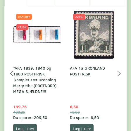
Populær
-50%
-51%
*AFA 1839, 1840 og
AFA 1a GRØNLAND
A
1880 POSTFRISK
POSTFRISK
G
komplet sæt Dronning
AF
Margrethe (POSTNORD).
MEGA SJÆLDNE!!!
199,75
6,50
59
409,25
13,00
17
Du sparer:
209,50
Du sparer:
6,50
Du
Læg i kurv
Læg i kurv