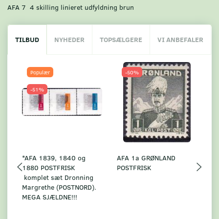
AFA 7 4 skilling linieret udfyldning brun
TILBUD
NYHEDER
TOPSÆLGERE
VI ANBEFALER
Populær
-50%
-51%
*AFA 1839, 1840 og
AFA 1a GRØNLAND
A
1880 POSTFRISK
POSTFRISK
G
komplet sæt Dronning
AF
Margrethe (POSTNORD).
MEGA SJÆLDNE!!!