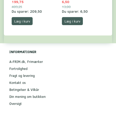
199,75
6,50
59
409,25
13,00
17
Du sparer:
209,50
Du sparer:
6,50
Du
Læg i kurv
Læg i kurv
INFORMATIONER
A-FRIM.dk, Frimærker
Fortrolighed
Fragt og levering
Kontakt os
Betingelser & Vilkår
Din mening om butikken
Oversigt