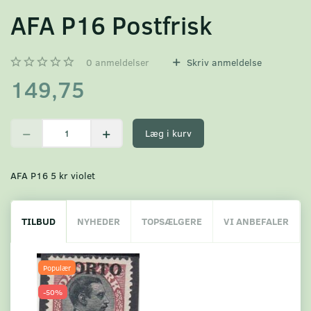
AFA P16 Postfrisk
0
anmeldelser
Skriv anmeldelse
149,75
Læg i kurv
AFA P16 5 kr violet
TILBUD
NYHEDER
TOPSÆLGERE
VI ANBEFALER
Populær
-50%