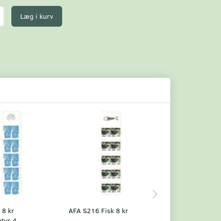
Læg i kurv
 8 kr
AFA S216 Fisk 8 kr
AFA komplet
ntyr 4
særhæftehæfte n