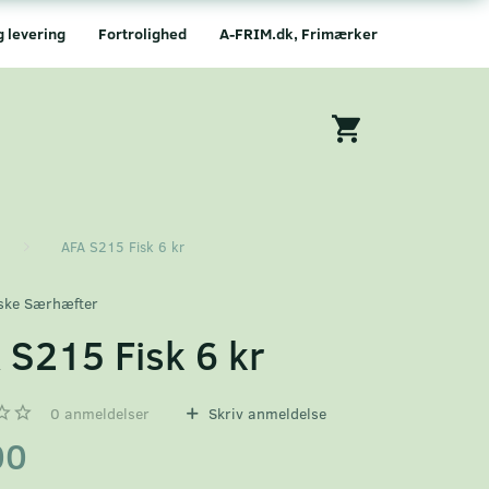
g levering
Fortrolighed
A-FRIM.dk, Frimærker
AFA S215 Fisk 6 kr
ske Særhæfter
 S215 Fisk 6 kr
0
anmeldelser
Skriv anmeldelse
00