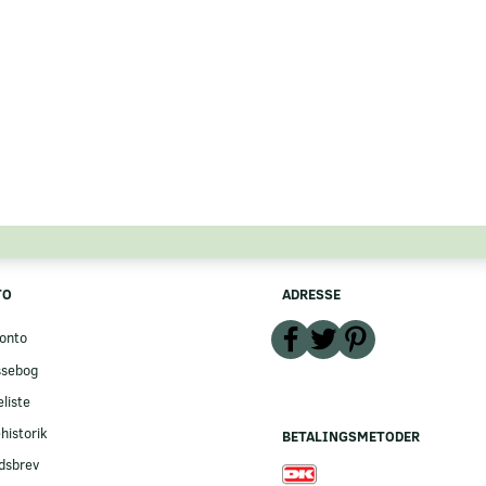
TO
ADRESSE
onto
ssebog
liste
historik
BETALINGSMETODER
dsbrev