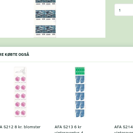
E KØBTE OGSÅ
A S212 8 kr. blomster
AFA S213 6 kr
AFA S214
vintereventyr 4
vintereve