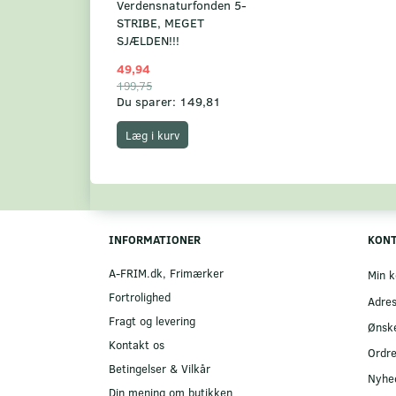
Verdensnaturfonden 5-
STRIBE, MEGET
SJÆLDEN!!!
49,94
199,75
Du sparer:
149,81
Læg i kurv
INFORMATIONER
KON
A-FRIM.dk, Frimærker
Min k
Fortrolighed
Adre
Fragt og levering
Ønske
Kontakt os
Ordre
Betingelser & Vilkår
Nyhe
Din mening om butikken