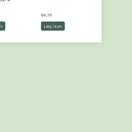
Postfrisk,
99,75
79,75
rv
Læg i kurv
Læg i kurv