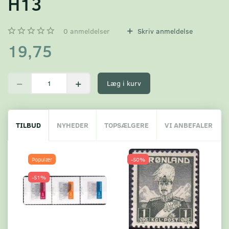
H13
0
anmeldelser
Skriv anmeldelse
19,75
Læg i kurv
TILBUD
NYHEDER
TOPSÆLGERE
VI ANBEFALER
Populær
-50%
-51%