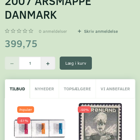
2007 ÅRSMAPPE
DANMARK
0
anmeldelser
Skriv anmeldelse
399,75
Læg i kurv
TILBUD
NYHEDER
TOPSÆLGERE
VI ANBEFALER
Populær
-50%
-51%