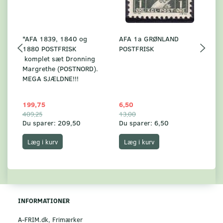
*AFA 1839, 1840 og
AFA 1a GRØNLAND
A
1880 POSTFRISK
POSTFRISK
G
komplet sæt Dronning
AF
Margrethe (POSTNORD).
MEGA SJÆLDNE!!!
199,75
6,50
59
409,25
13,00
17
Du sparer:
209,50
Du sparer:
6,50
Du
Læg i kurv
Læg i kurv
INFORMATIONER
A-FRIM.dk, Frimærker