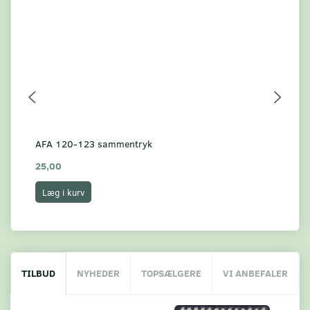
AFA 120-123 sammentryk
AF
25,00
25
Læg i kurv
L
TILBUD
NYHEDER
TOPSÆLGERE
VI ANBEFALER