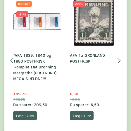
Populær
-50%
-51%
*AFA 1839, 1840 og
AFA 1a GRØNLAND
A
1880 POSTFRISK
POSTFRISK
G
komplet sæt Dronning
AF
Margrethe (POSTNORD).
MEGA SJÆLDNE!!!
199,75
6,50
59
409,25
13,00
17
Du sparer:
209,50
Du sparer:
6,50
Du
Læg i kurv
Læg i kurv