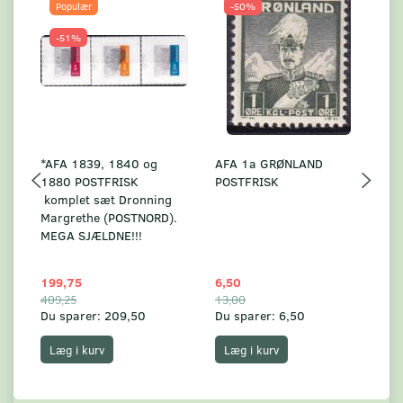
Populær
-50%
-51%
*AFA 1839, 1840 og
AFA 1a GRØNLAND
A
1880 POSTFRISK
POSTFRISK
G
komplet sæt Dronning
AF
Margrethe (POSTNORD).
MEGA SJÆLDNE!!!
199,75
6,50
59
409,25
13,00
17
Du sparer:
209,50
Du sparer:
6,50
Du
Læg i kurv
Læg i kurv