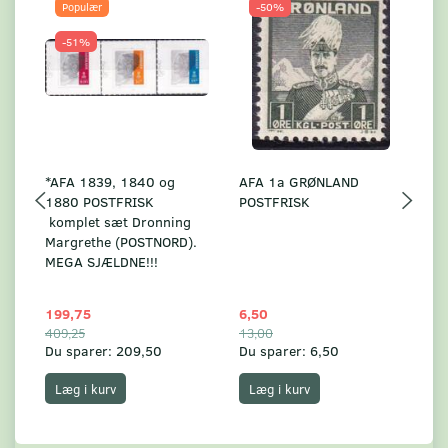
Populær
-50%
-51%
*AFA 1839, 1840 og
AFA 1a GRØNLAND
A
1880 POSTFRISK
POSTFRISK
G
komplet sæt Dronning
AF
Margrethe (POSTNORD).
MEGA SJÆLDNE!!!
199,75
6,50
59
409,25
13,00
17
Du sparer:
209,50
Du sparer:
6,50
Du
Læg i kurv
Læg i kurv