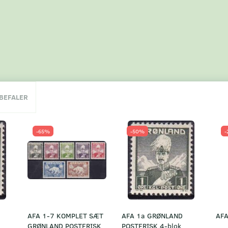
NBEFALER
-65%
-50%
-
AFA 1-7 KOMPLET SÆT
AFA 1a GRØNLAND
AFA
GRØNLAND POSTFRISK
POSTFRISK 4-blok