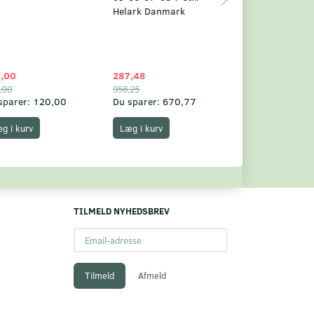
Helark Danmark
,00
287,48
1.049,75
,00
958,25
1.360,00
sparer:
120,00
Du sparer:
670,77
Du sparer:
310,
g i kurv
Læg i kurv
Læg i kurv
TILMELD NYHEDSBREV
Email-
adresse
Tilmeld
Afmeld