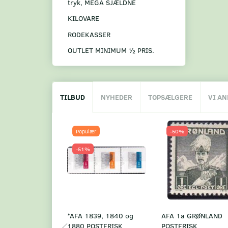
tryk, MEGA SJÆLDNE
KILOVARE
RODEKASSER
OUTLET MINIMUM ½ PRIS.
TILBUD
NYHEDER
TOPSÆLGERE
VI A
Populær
-50%
-51%
*AFA 1839, 1840 og
AFA 1a GRØNLAND
1880 POSTFRISK
POSTFRISK