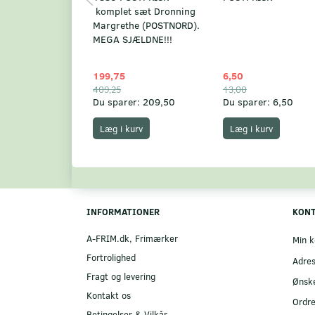
komplet sæt Dronning
Margrethe (POSTNORD).
MEGA SJÆLDNE!!!
199,75
6,50
409,25
13,00
Du sparer:
209,50
Du sparer:
6,50
Læg i kurv
Læg i kurv
INFORMATIONER
KON
A-FRIM.dk, Frimærker
Min k
Fortrolighed
Adre
Fragt og levering
Ønske
Kontakt os
Ordre
Betingelser & Vilkår