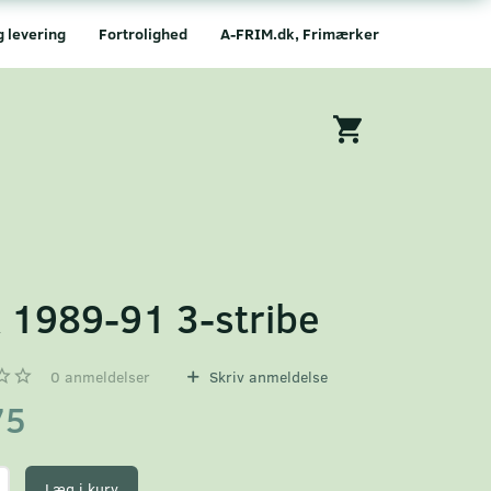
g levering
Fortrolighed
A-FRIM.dk, Frimærker
 1989-91 3-stribe
0
anmeldelser
Skriv anmeldelse
75
Læg i kurv