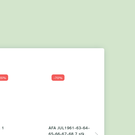
25%
-70%
Populær
-23%
 1
AFA JUL1961-63-64-
Grønland årsm
65-66-67-68 7 stk.
2025