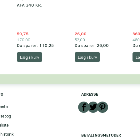
AFA 340 KR.
59,75
26,00
360
170,00
52,00
480
Du sparer:
110,25
Du sparer:
26,00
Du 
Læg i kurv
Læg i kurv
Læ
TO
ADRESSE
onto
ssebog
liste
historik
BETALINGSMETODER