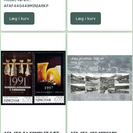
AFAF440449MINIARKP
Læg i kurv
Læg i kurv
AFA 450-51 KOMPLET SÆT
AFA 452-459 MINIARK