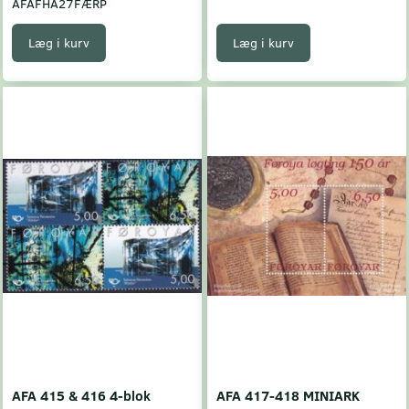
AFAFHA27FÆRP
Læg i kurv
Læg i kurv
AFA 415 & 416 4-blok
AFA 417-418 MINIARK