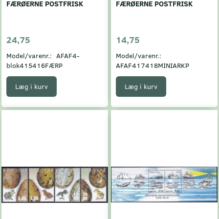
FÆRØERNE POSTFRISK
FÆRØERNE POSTFRISK
24,75
14,75
Model/varenr.:
AFAF4-
Model/varenr.:
blok415416FÆRP
AFAF417418MINIARKP
Læg i kurv
Læg i kurv