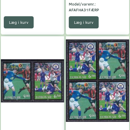
Model/varenr.:
AFAFHA31FÆRP
Læg i kurv
Læg i kurv