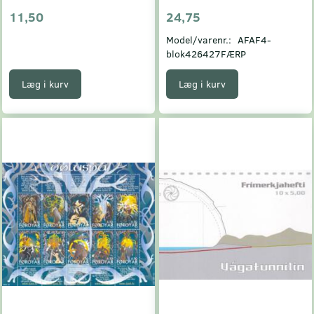
11,50
24,75
Model/varenr.:
AFAF4-
blok426427FÆRP
Læg i kurv
Læg i kurv