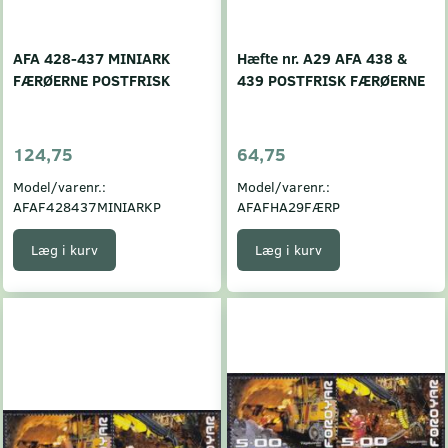
AFA 428-437 MINIARK
Hæfte nr. A29 AFA 438 &
FÆRØERNE POSTFRISK
439 POSTFRISK FÆRØERNE
124,75
64,75
Model/varenr.:
Model/varenr.:
AFAF428437MINIARKP
AFAFHA29FÆRP
Læg i kurv
Læg i kurv