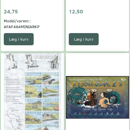
24,75
12,50
Model/varenr.:
AFAF464MINIARKP
Læg i kurv
Læg i kurv