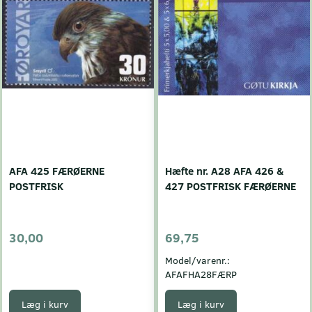
AFA 425 FÆRØERNE
Hæfte nr. A28 AFA 426 &
POSTFRISK
427 POSTFRISK FÆRØERNE
30,00
69,75
Model/varenr.:
AFAFHA28FÆRP
Læg i kurv
Læg i kurv