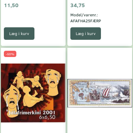
11,50
34,75
Model/varenr.:
AFAFHA25FÆRP
Læg i kurv
Læg i kurv
-50%