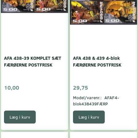
AFA 438-39 KOMPLET SÆT
AFA 438 & 439 4-blok
FÆRØERNE POSTFRISK
FÆRØERNE POSTFRISK
10,00
29,75
Model/varenr.:
AFAF4-
blok438439FÆRP
Læg i kurv
Læg i kurv