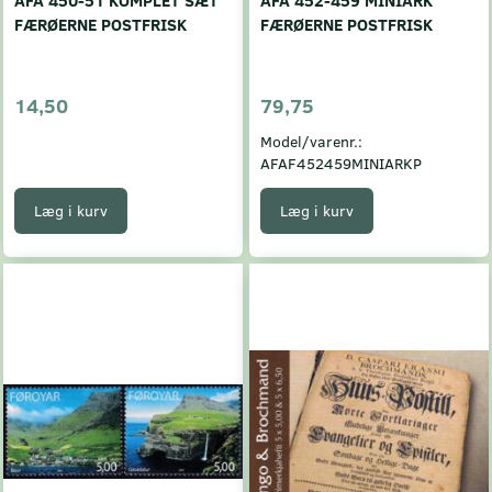
FÆRØERNE POSTFRISK
FÆRØERNE POSTFRISK
14,50
79,75
Model/varenr.:
AFAF452459MINIARKP
Læg i kurv
Læg i kurv