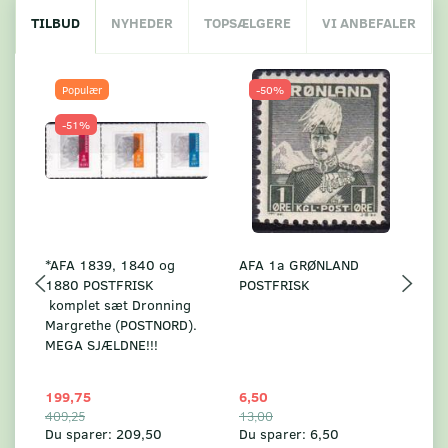
TILBUD
NYHEDER
TOPSÆLGERE
VI ANBEFALER
Populær
-50%
-51%
*AFA 1839, 1840 og
AFA 1a GRØNLAND
A
1880 POSTFRISK
POSTFRISK
G
komplet sæt Dronning
AF
Margrethe (POSTNORD).
MEGA SJÆLDNE!!!
199,75
6,50
59
409,25
13,00
17
Du sparer:
209,50
Du sparer:
6,50
Du