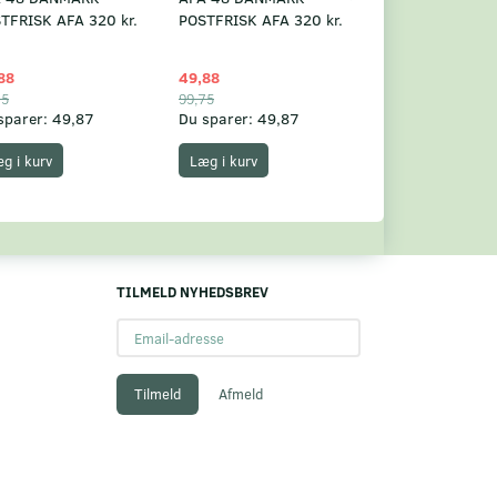
TFRISK AFA 320 kr.
POSTFRISK AFA 320 kr.
POSTFRISK AFA 
88
49,88
49,88
75
99,75
99,75
sparer:
49,87
Du sparer:
49,87
Du sparer:
49,8
g i kurv
Læg i kurv
Læg i kurv
TILMELD NYHEDSBREV
Email-
adresse
Tilmeld
Afmeld