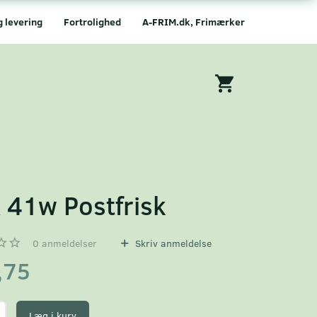
g levering
Fortrolighed
A-FRIM.dk, Frimærker
 41w Postfrisk
0
anmeldelser
Skriv anmeldelse
,75
Læg i kurv