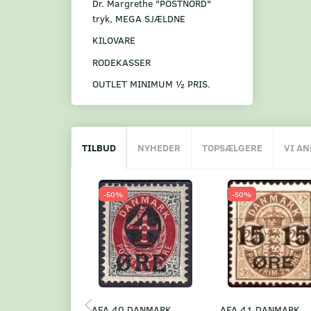
Dr. Margrethe "POSTNORD"
tryk, MEGA SJÆLDNE
KILOVARE
RODEKASSER
OUTLET MINIMUM ½ PRIS.
TILBUD
NYHEDER
TOPSÆLGERE
VI A
-50%
-50%
AFA 40 DANMARK
AFA 41 DANMARK