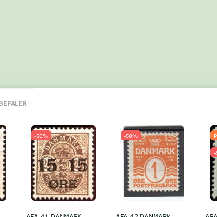
NBEFALER
-50%
-50%
P
-
AFA 41 DANMARK
AFA 42 DANMARK
AF