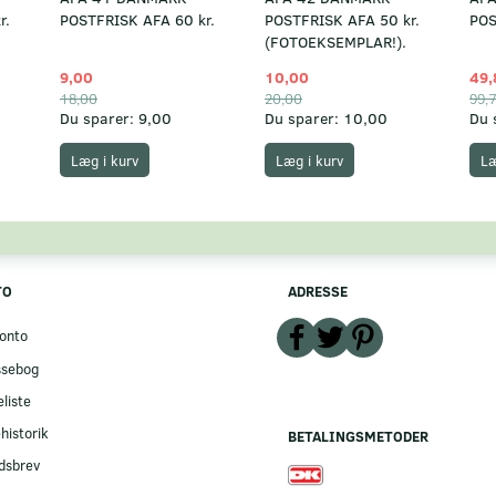
r.
POSTFRISK AFA 60 kr.
POSTFRISK AFA 50 kr.
POS
(FOTOEKSEMPLAR!).
9,00
10,00
49,
18,00
20,00
99,
Du sparer:
9,00
Du sparer:
10,00
Du 
Læg i kurv
Læg i kurv
Læ
TO
ADRESSE
onto
ssebog
liste
historik
BETALINGSMETODER
dsbrev