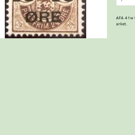
AFA 41w t
arket.