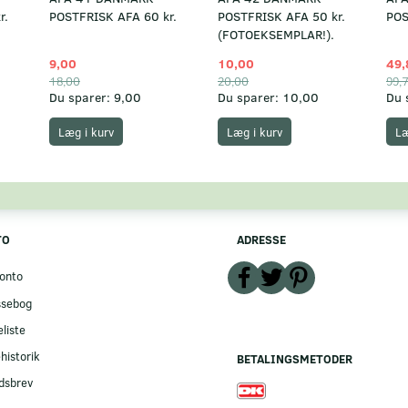
r.
POSTFRISK AFA 60 kr.
POSTFRISK AFA 50 kr.
POS
(FOTOEKSEMPLAR!).
9,00
10,00
49,
18,00
20,00
99,
Du sparer:
9,00
Du sparer:
10,00
Du 
Læg i kurv
Læg i kurv
Læ
TO
ADRESSE
onto
ssebog
liste
historik
BETALINGSMETODER
dsbrev