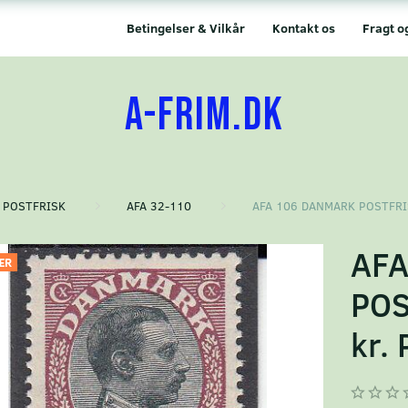
Betingelser & Vilkår
Kontakt os
Fragt o
A-FRIM.DK
POSTFRISK
AFA 32-110
AFA 106 DANMARK POSTFRIS
AF
ÆR
POS
kr.