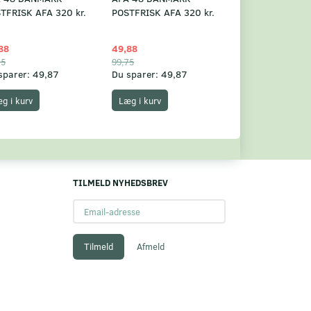
TFRISK AFA 320 kr.
POSTFRISK AFA 320 kr.
POSTFRISK AFA 
88
49,88
49,88
75
99,75
99,75
sparer:
49,87
Du sparer:
49,87
Du sparer:
49,8
g i kurv
Læg i kurv
Læg i kurv
TILMELD NYHEDSBREV
Email-
adresse
Tilmeld
Afmeld