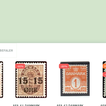
NBEFALER
-50%
-50%
P
-
AFA 41 DANMARK
AFA 42 DANMARK
AF