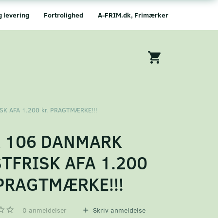
g levering
Fortrolighed
A-FRIM.dk, Frimærker
K AFA 1.200 kr. PRAGTMÆRKE!!!
A 106 DANMARK
TFRISK AFA 1.200
 PRAGTMÆRKE!!!
0
anmeldelser
Skriv anmeldelse