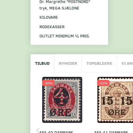
Dr. Margrethe "POSTNORD"
tryk, MEGA SJÆLDNE
KILOVARE
RODEKASSER
OUTLET MINIMUM ½ PRIS.
TILBUD
NYHEDER
TOPSÆLGERE
VI A
-50%
-50%
AFA 40 DANMARK
AFA 41 DANMARK