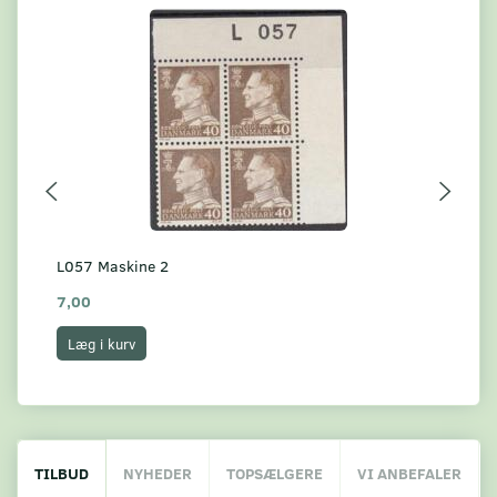
L057 Maskine 2
L0
7,00
12
Læg i kurv
L
TILBUD
NYHEDER
TOPSÆLGERE
VI ANBEFALER