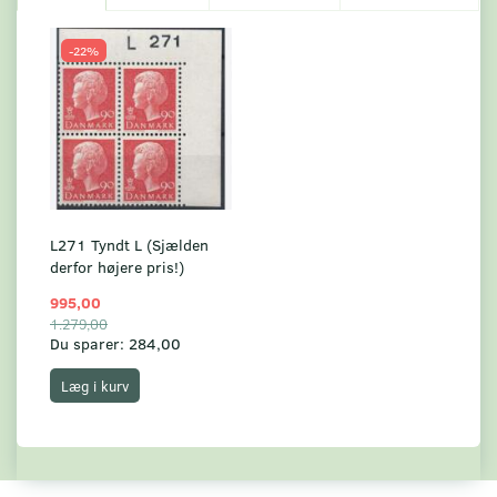
-22%
L271 Tyndt L (Sjælden
derfor højere pris!)
995,00
1.279,00
Du sparer:
284,00
Læg i kurv