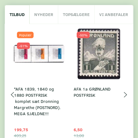
TILBUD
NYHEDER
TOPSÆLGERE
VI ANBEFALER
Populær
-50%
-51%
*AFA 1839, 1840 og
AFA 1a GRØNLAND
A
1880 POSTFRISK
POSTFRISK
G
komplet sæt Dronning
AF
Margrethe (POSTNORD).
MEGA SJÆLDNE!!!
199,75
6,50
59
409,25
13,00
17