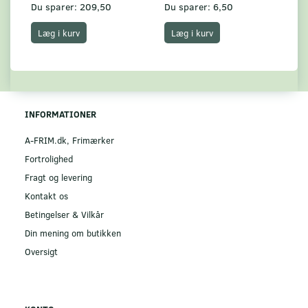
Du sparer:
209,50
Du sparer:
6,50
Du
Læg i kurv
Læg i kurv
INFORMATIONER
A-FRIM.dk, Frimærker
Fortrolighed
Fragt og levering
Kontakt os
Betingelser & Vilkår
Din mening om butikken
Oversigt