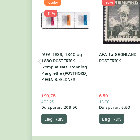
Populær
-50%
-51%
*AFA 1839, 1840 og
AFA 1a GRØNLAND
1880 POSTFRISK
POSTFRISK
komplet sæt Dronning
Margrethe (POSTNORD).
MEGA SJÆLDNE!!!
199,75
6,50
409,25
13,00
Du sparer:
209,50
Du sparer:
6,50
Læg i kurv
Læg i kurv