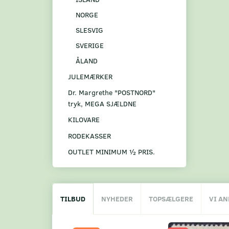
NORGE
SLESVIG
SVERIGE
ÅLAND
JULEMÆRKER
Dr. Margrethe "POSTNORD"
tryk, MEGA SJÆLDNE
KILOVARE
RODEKASSER
OUTLET MINIMUM ½ PRIS.
TILBUD
NYHEDER
TOPSÆLGERE
VI A