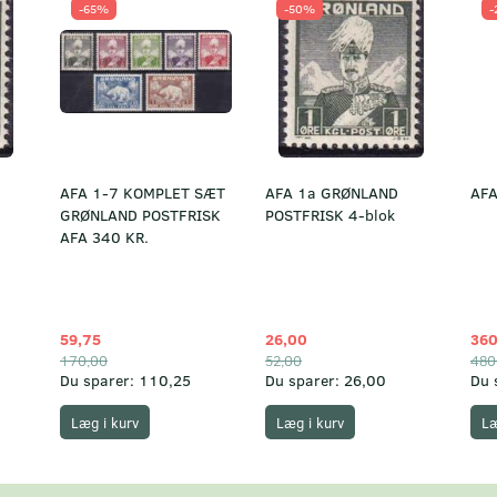
-65%
-50%
-
AFA 1-7 KOMPLET SÆT
AFA 1a GRØNLAND
AFA
GRØNLAND POSTFRISK
POSTFRISK 4-blok
AFA 340 KR.
59,75
26,00
360
170,00
52,00
480
Du sparer:
110,25
Du sparer:
26,00
Du 
Læg i kurv
Læg i kurv
Læ