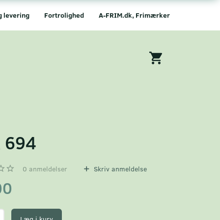
g levering
Fortrolighed
A-FRIM.dk, Frimærker
 694
0
anmeldelser
Skriv anmeldelse
00
Læg i kurv