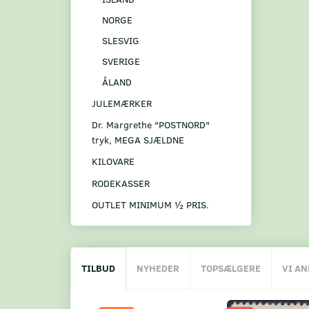
NORGE
SLESVIG
SVERIGE
ÅLAND
JULEMÆRKER
Dr. Margrethe "POSTNORD"
tryk, MEGA SJÆLDNE
KILOVARE
RODEKASSER
OUTLET MINIMUM ½ PRIS.
TILBUD
NYHEDER
TOPSÆLGERE
VI A