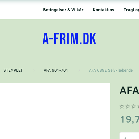
Betingelser & Vilkår
Kontakt os
Fragt o
A-FRIM.DK
STEMPLET
AFA 601-701
AFA 689E Selvklæbende
AFA
19,