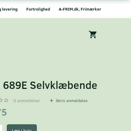
g levering
Fortrolighed
A-FRIM.dk, Frimærker
 689E Selvklæbende
0
anmeldelser
Skriv anmeldelse
75
Læg i kurv