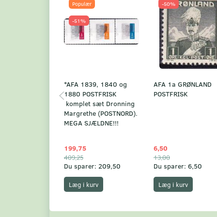
Populær
-50%
-51%
*AFA 1839, 1840 og
AFA 1a GRØNLAND
1880 POSTFRISK
POSTFRISK
komplet sæt Dronning
Margrethe (POSTNORD).
MEGA SJÆLDNE!!!
199,75
6,50
409,25
13,00
Du sparer:
209,50
Du sparer:
6,50
Læg i kurv
Læg i kurv