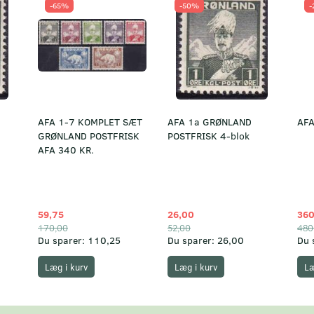
-65%
-50%
-
AFA 1-7 KOMPLET SÆT
AFA 1a GRØNLAND
AFA
GRØNLAND POSTFRISK
POSTFRISK 4-blok
AFA 340 KR.
59,75
26,00
360
170,00
52,00
480
Du sparer:
110,25
Du sparer:
26,00
Du 
Læg i kurv
Læg i kurv
Læ