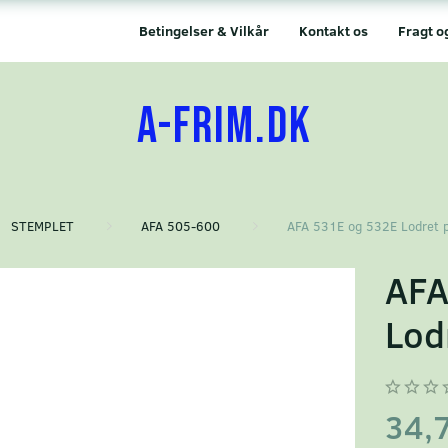
Betingelser & Vilkår
Kontakt os
Fragt o
A-FRIM.DK
STEMPLET
AFA 505-600
AFA 531E og 532E Lodret 
AFA
Lod
34,