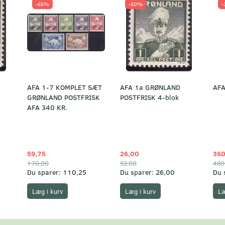
-65%
-50%
-
AFA 1-7 KOMPLET SÆT
AFA 1a GRØNLAND
AFA
GRØNLAND POSTFRISK
POSTFRISK 4-blok
AFA 340 KR.
59,75
26,00
360
170,00
52,00
480
Du sparer:
110,25
Du sparer:
26,00
Du 
Læg i kurv
Læg i kurv
Læ