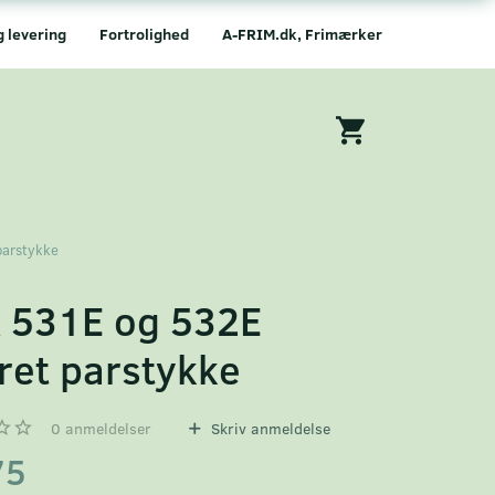
g levering
Fortrolighed
A-FRIM.dk, Frimærker
parstykke
 531E og 532E
ret parstykke
0
anmeldelser
Skriv anmeldelse
75