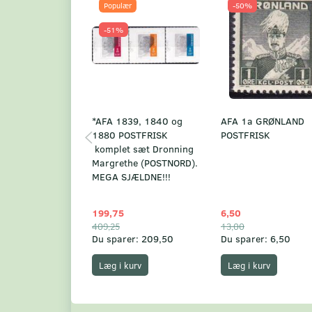
Populær
-50%
-51%
*AFA 1839, 1840 og
AFA 1a GRØNLAND
1880 POSTFRISK
POSTFRISK
komplet sæt Dronning
Margrethe (POSTNORD).
MEGA SJÆLDNE!!!
199,75
6,50
409,25
13,00
Du sparer:
209,50
Du sparer:
6,50
Læg i kurv
Læg i kurv