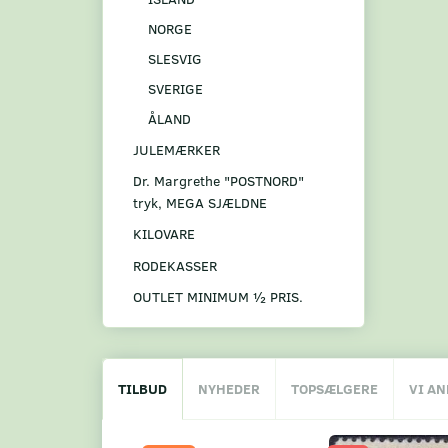
NORGE
SLESVIG
SVERIGE
ÅLAND
JULEMÆRKER
Dr. Margrethe "POSTNORD"
tryk, MEGA SJÆLDNE
KILOVARE
RODEKASSER
OUTLET MINIMUM ½ PRIS.
TILBUD
NYHEDER
TOPSÆLGERE
VI A