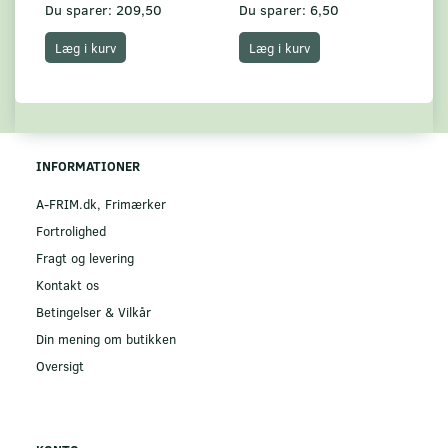
Du sparer:
209,50
Du sparer:
6,50
Du
Læg i kurv
Læg i kurv
INFORMATIONER
A-FRIM.dk, Frimærker
Fortrolighed
Fragt og levering
Kontakt os
Betingelser & Vilkår
Din mening om butikken
Oversigt