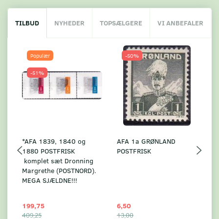
TILBUD
NYHEDER
TOPSÆLGERE
VI ANBEFALER
Populær
-50%
-51%
*AFA 1839, 1840 og
AFA 1a GRØNLAND
A
1880 POSTFRISK
POSTFRISK
G
komplet sæt Dronning
AF
Margrethe (POSTNORD).
MEGA SJÆLDNE!!!
199,75
6,50
59
409,25
13,00
17