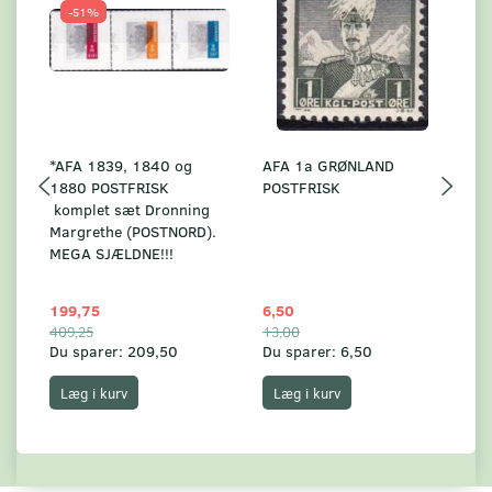
-51%
*AFA 1839, 1840 og
AFA 1a GRØNLAND
A
1880 POSTFRISK
POSTFRISK
G
komplet sæt Dronning
AF
Margrethe (POSTNORD).
MEGA SJÆLDNE!!!
199,75
6,50
59
409,25
13,00
17
Du sparer:
209,50
Du sparer:
6,50
Du
Læg i kurv
Læg i kurv