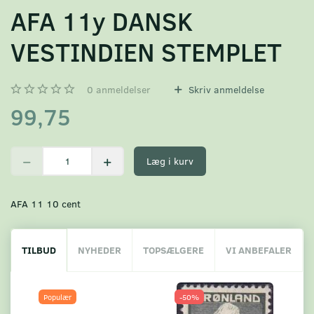
AFA 11y DANSK
VESTINDIEN STEMPLET
0
anmeldelser
Skriv anmeldelse
99,75
Læg i kurv
AFA 11 10 cent
TILBUD
NYHEDER
TOPSÆLGERE
VI ANBEFALER
Populær
-50%