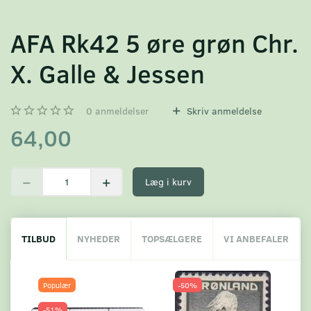
AFA Rk42 5 øre grøn Chr.
X. Galle & Jessen
0
anmeldelser
Skriv anmeldelse
64,00
Læg i kurv
TILBUD
NYHEDER
TOPSÆLGERE
VI ANBEFALER
Populær
-50%
-51%