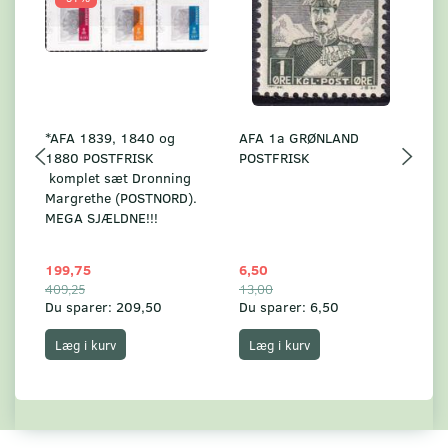
*AFA 1839, 1840 og
AFA 1a GRØNLAND
A
1880 POSTFRISK
POSTFRISK
G
komplet sæt Dronning
AF
Margrethe (POSTNORD).
MEGA SJÆLDNE!!!
199,75
6,50
59
409,25
13,00
17
Du sparer:
209,50
Du sparer:
6,50
Du
Læg i kurv
Læg i kurv