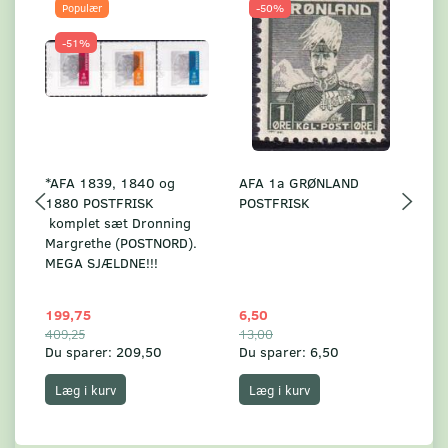
Populær
-50%
-51%
*AFA 1839, 1840 og
AFA 1a GRØNLAND
A
1880 POSTFRISK
POSTFRISK
G
komplet sæt Dronning
AF
Margrethe (POSTNORD).
MEGA SJÆLDNE!!!
199,75
6,50
59
409,25
13,00
17
Du sparer:
209,50
Du sparer:
6,50
Du
Læg i kurv
Læg i kurv