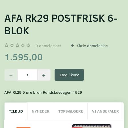
AFA Rk29 POSTFRISK 6-
BLOK
0
anmeldelser
Skriv anmeldelse
1.595,00
Læg i kurv
AFA Rk29 5 øre brun Rundskuedagen 1929
TILBUD
NYHEDER
TOPSÆLGERE
VI ANBEFALER